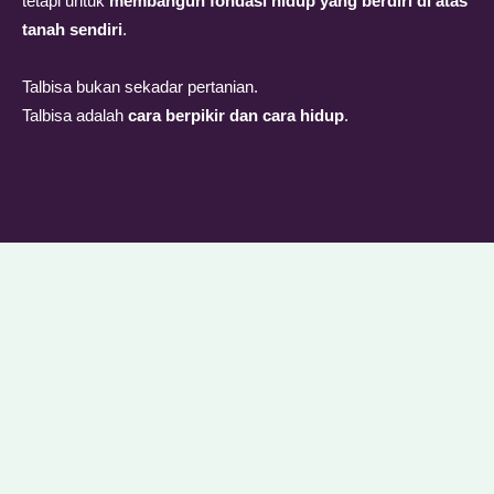
tetapi untuk
membangun fondasi hidup yang berdiri di atas
tanah sendiri
.
Talbisa bukan sekadar pertanian.
Talbisa adalah
cara berpikir dan cara hidup
.