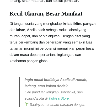
tenang, sinar matahari, dan sedikit perhatian.
Kecil Ukuran, Besar Manfaat
Di tengah dunia yang menghadapi
krisis iklim
,
pangan
,
dan
lahan
, Azolla hadir sebagai solusi alami yang
murah, cepat, dan berkelanjutan. Dengan riset yang
terus berkembang dan penerapan yang semakin luas,
tanaman mungil ini berpotensi memainkan peran besar
dalam masa depan pertanian, lingkungan, dan
ketahanan pangan global.
Ingin mulai budidaya Azolla di rumah,
ladang, atau kolam Anda?
Cari panduan lengkap, starter kit, dan
solusi Azolla di
Talbisa Store
.
Saatnya menanam harapan dengan