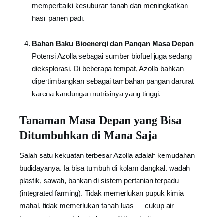
memperbaiki kesuburan tanah dan meningkatkan
hasil panen padi.
Bahan Baku Bioenergi dan Pangan Masa Depan
Potensi Azolla sebagai sumber biofuel juga sedang
dieksplorasi. Di beberapa tempat, Azolla bahkan
dipertimbangkan sebagai tambahan pangan darurat
karena kandungan nutrisinya yang tinggi.
Tanaman Masa Depan yang Bisa
Ditumbuhkan di Mana Saja
Salah satu kekuatan terbesar Azolla adalah kemudahan
budidayanya. Ia bisa tumbuh di kolam dangkal, wadah
plastik, sawah, bahkan di sistem pertanian terpadu
(integrated farming). Tidak memerlukan pupuk kimia
mahal, tidak memerlukan tanah luas — cukup air